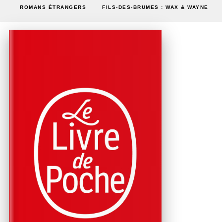
ROMANS ÉTRANGERS
FILS-DES-BRUMES : WAX & WAYNE