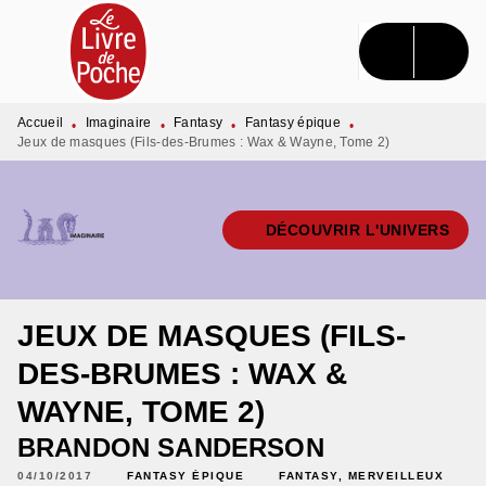
MENU
RECHERCHE
CONTENU
PIED DE PAGE
Accueil
Imaginaire
Fantasy
Fantasy épique
•
•
•
•
Jeux de masques (Fils-des-Brumes : Wax & Wayne, Tome 2)
DÉCOUVRIR L'UNIVERS
JEUX DE MASQUES (FILS-
DES-BRUMES : WAX &
WAYNE, TOME 2)
BRANDON SANDERSON
04/10/2017
FANTASY ÉPIQUE
FANTASY, MERVEILLEUX