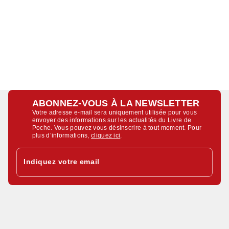
ABONNEZ-VOUS À LA NEWSLETTER
Votre adresse e-mail sera uniquement utilisée pour vous
envoyer des informations sur les actualités du Livre de
Poche. Vous pouvez vous désinscrire à tout moment. Pour
plus d’informations,
cliquez ici
.
Indiquez votre email