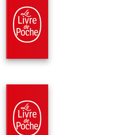
PARUTION : 28/03/2012
240 PAGES
ROMANS
VERS LE SUD
Dany Laferrière
RÉCOMPENSÉ
PARUTION : 05/01/2011
288 PAGES
ROMANS
L'ÉNIGME DU RETO