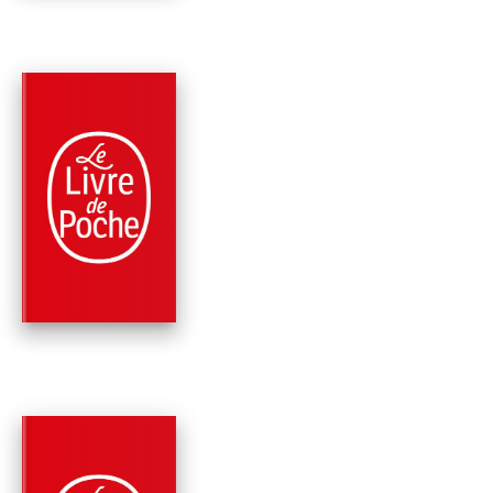
PARUTION : 04/01/2017
480 PAGES
ROMANS
L'ART PRESQUE
PERDU DE NE RIEN
FAIRE
Dany Laferrière
PARUTION : 02/07/2014
192 PAGES