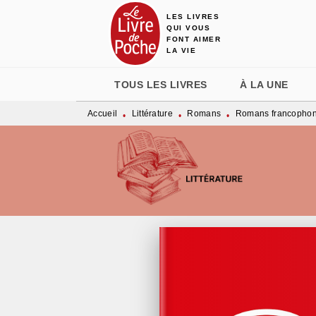
LES LIVRES
MENU
RECHERCHE
CONTENU
QUI VOUS
FONT AIMER
LA VIE
TOUS LES LIVRES
À LA UNE
Accueil
Littérature
Romans
Romans francopho
•
•
•