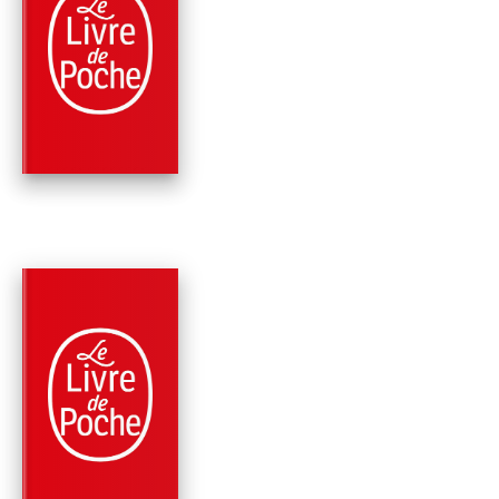
ROMANS
CHRONIQUE DE LA
DÉRIVE DOUCE
Dany Laferrière
PARUTION : 28/11/2012
216 PAGES
ROMANS
JE SUIS UN ÉCRIVAI
JAPONAIS
Dany Laferrière