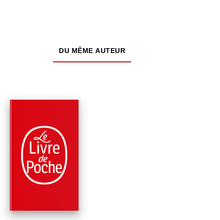
DU MÊME AUTEUR
PARUTION : 11/09/2024
264 PAGES
HISTOIRE LITTÉRAIRE
PETIT TRAITÉ DU
RACISME EN
AMÉRIQUE
Dany Laferrière