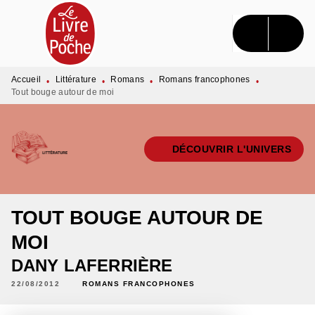
MENU
RECHERCHE
CONTENU
PIED DE PAGE
Accueil
Littérature
Romans
Romans francophones
•
•
•
•
Tout bouge autour de moi
DÉCOUVRIR L'UNIVERS
TOUT BOUGE AUTOUR DE
MOI
DANY LAFERRIÈRE
22/08/2012
ROMANS FRANCOPHONES