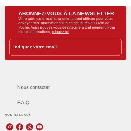
ABONNEZ-VOUS À LA NEWSLETTER
Votre adresse e-mail sera uniquement utilisée pour vous
envoyer des informations sur les actualités du Livre de
Poche. Vous pouvez vous désinscrire à tout moment. Pour
plus d’informations,
cliquez ici
.
Indiquez votre email
Nous contacter
F.A.Q.
NOS RÉSEAUX