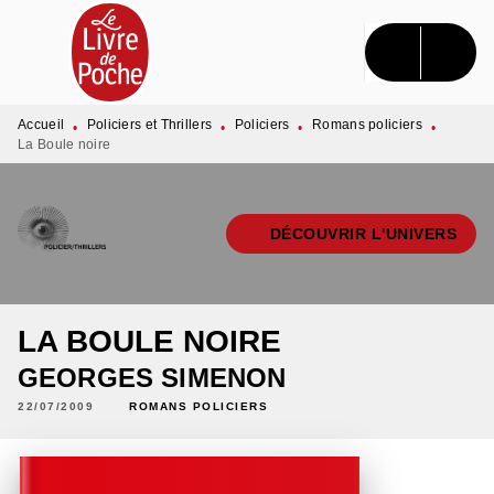
MENU
RECHERCHE
CONTENU
PIED DE PAGE
Accueil
Policiers et Thrillers
Policiers
Romans policiers
•
•
•
•
La Boule noire
DÉCOUVRIR L'UNIVERS
LA BOULE NOIRE
GEORGES SIMENON
22/07/2009
ROMANS POLICIERS