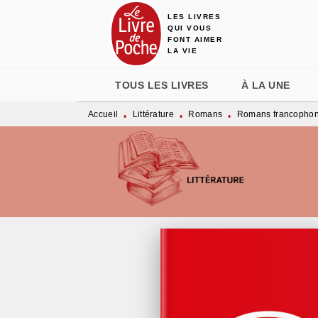
LES LIVRES
MENU
RECHERCHE
CONTENU
QUI VOUS
FONT AIMER
LA VIE
TOUS LES LIVRES
À LA UNE
Accueil
Littérature
Romans
Romans francopho
•
•
•