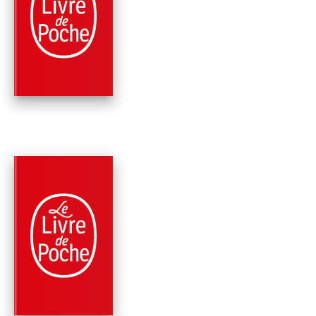
ETERNITÉ (CYCLE D
L'HEXAMONE, TOME 
Greg Bear
PARUTION : 16/02/1994
668 PAGES
SCIENCE-FICTION
ÉON (CYCLE DE
L'HEXAMONE, TOME 
Greg Bear