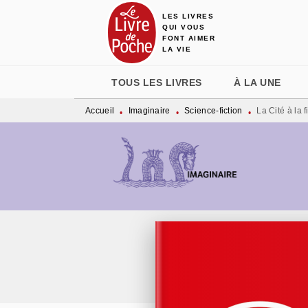
LES LIVRES
MENU
RECHERCHE
CONTENU
QUI VOUS
FONT AIMER
LA VIE
TOUS LES LIVRES
À LA UNE
Accueil
Imaginaire
Science-fiction
La Cité à la 
•
•
•