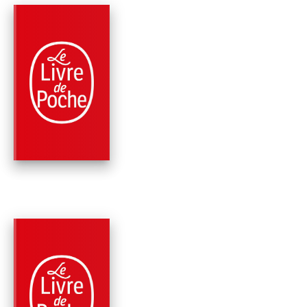
RÉCOMPENSÉ
PARUTION : 23/02/2005
800 PAGES
SCIENCE-FICTION
L'ÉCHELLE DE DAR
Greg Bear
PARUTION : 11/02/2004
640 PAGES
SCIENCE-FICTION