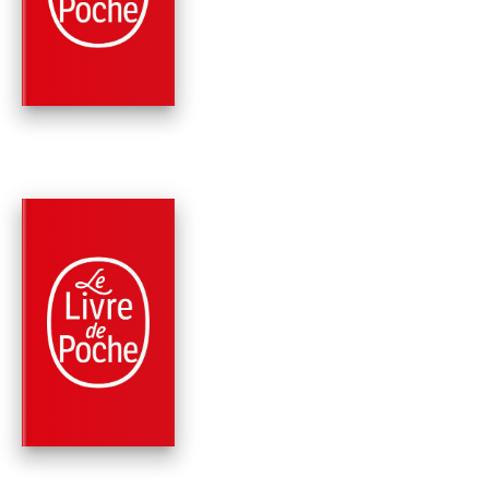
OBLIQUE
Greg Bear
PARUTION : 05/09/2001
605 PAGES
SCIENCE-FICTION
HÉRITAGE (CYCLE D
L'HEXAMONE, TOME 
Greg Bear