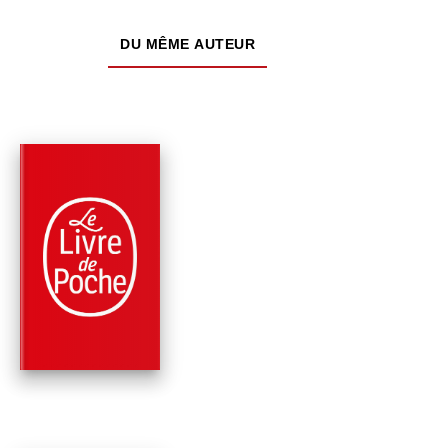
DU MÊME AUTEUR
PARUTION : 16/05/2007
640 PAGES
SCIENCE-FICTION
LES ENFANTS DE
DARWIN
Greg Bear