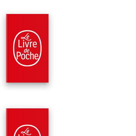
PARUTION : 26/05/1999
670 PAGES
SCIENCE-FICTION
L'ENVOL DE MARS
Greg Bear
PARUTION : 15/06/1994
507 PAGES
SCIENCE-FICTION