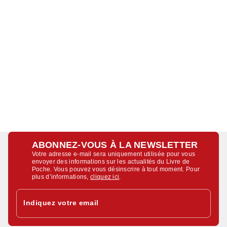
ABONNEZ-VOUS À LA NEWSLETTER
Votre adresse e-mail sera uniquement utilisée pour vous
envoyer des informations sur les actualités du Livre de
Poche. Vous pouvez vous désinscrire à tout moment. Pour
plus d’informations,
cliquez ici
.
Indiquez votre email