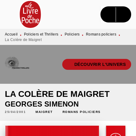
MENU
RECHERCHE
CONTENU
PIED DE PAGE
Accueil
Policiers et Thrillers
Policiers
Romans policiers
•
•
•
•
La Colère de Maigret
DÉCOUVRIR L'UNIVERS
LA COLÈRE DE MAIGRET
GEORGES SIMENON
25/04/2001
MAIGRET
ROMANS POLICIERS