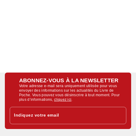
ABONNEZ-VOUS À LA NEWSLETTER
Votre adresse e-mail sera uniquement utilisée pour vous
envoyer des informations sur les actualités du Livre de
Poche. Vous pouvez vous désinscrire à tout moment. Pour
plus d’informations,
cliquez ici
.
Indiquez votre email