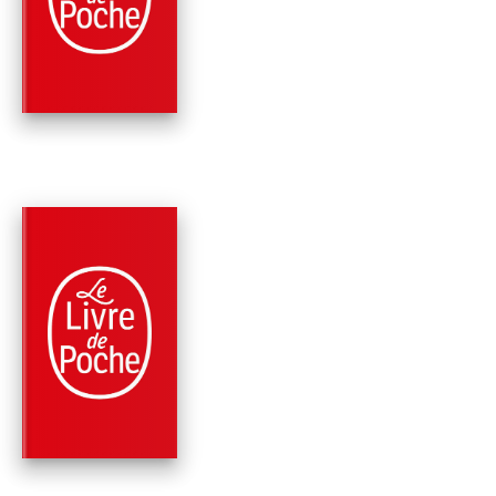
CERCUEILS
Maurice Leblanc
PARUTION : 01/10/1975
512 PAGES
POLICIERS
LES DENTS DU TIGR
Maurice Leblanc