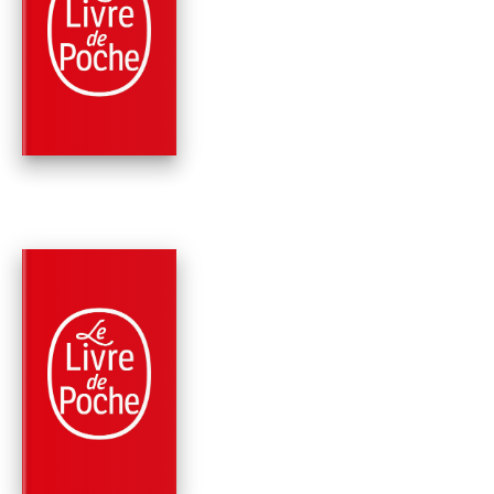
POLICIERS
L'AGENCE BARNETT
COMPAGNIE
Maurice Leblanc
PARUTION : 05/03/1974
188 PAGES
POLICIERS
VICTOR, DE LA
BRIGADE MONDAIN
Maurice Leblanc