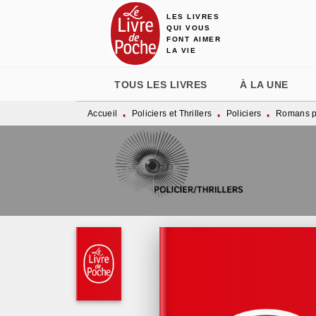
LES LIVRES
MENU
RECHERCHE
CONTENU
QUI VOUS
FONT AIMER
LA VIE
TOUS LES LIVRES
À LA UNE
Accueil
Policiers et Thrillers
Policiers
Romans po
•
•
•