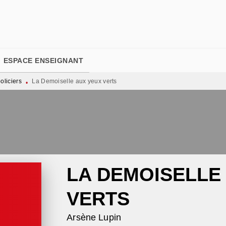
PIED DE PAGE
ESPACE ENSEIGNANT
liciers
La Demoiselle aux yeux verts
•
LA DEMOISELLE
VERTS
Arsène Lupin