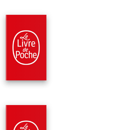
PARUTION : 26/03/1974
221 PAGES
POLICIERS
LA FEMME AUX DEU
SOURIRES
Maurice Leblanc
PARUTION : 20/03/1974
156 PAGES