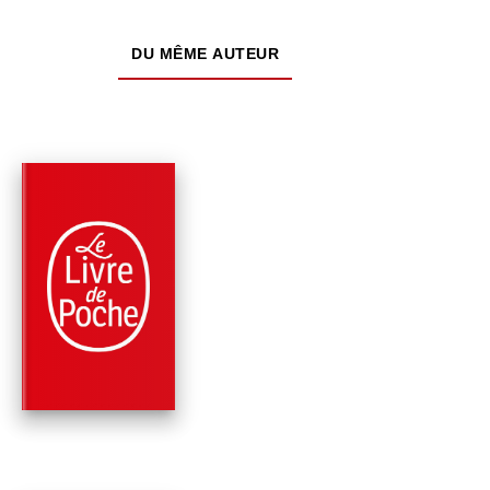
DU MÊME AUTEUR
PARUTION : 19/02/1997
224 PAGES
POLICIERS
813 LES TROIS CRI
D'ARSÈNE LUPIN
Maurice Leblanc