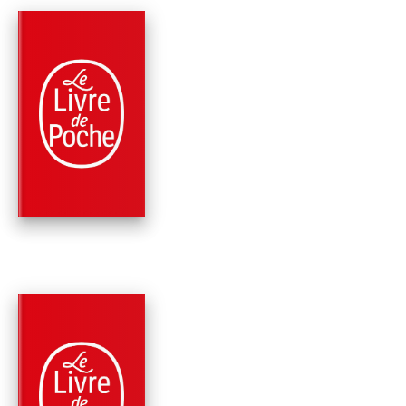
PARUTION : 19/02/1997
224 PAGES
POLICIERS
813 LA DOUBLE VIE
D'ARSÈNE LUPIN
Maurice Leblanc
PARUTION : 01/10/1979
288 PAGES
POLICIERS
L'ILE AUX TRENTE