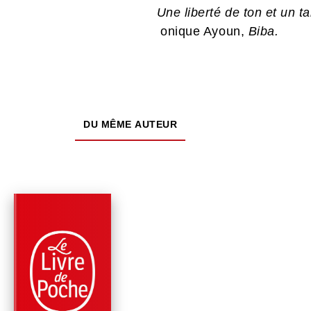
Une liberté de ton et un ta
onique Ayoun,
Biba.
DU MÊME AUTEUR
PARUTION : 24/05/2023
192 PAGES
ROMANS
ET CES ÊTRES SAN
PÉNIS !