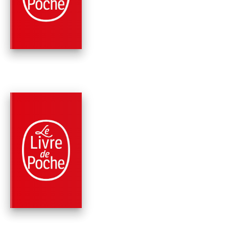
BIG DADDY
Chahdortt Djavann
PARUTION : 24/06/2015
528 PAGES
ROMANS
JE NE SUIS PAS CE
QUE JE SUIS
Chahdortt Djavann