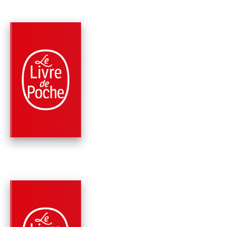
PARUTION : 24/05/2023
192 PAGES
ROMANS
ET CES ÊTRES SAN
PÉNIS !
Chahdortt Djavann
PARUTION : 14/02/2018
216 PAGES
SOCIÉTÉ