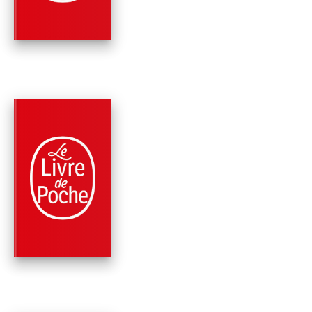
Chahdortt Djavann
PARUTION : 14/02/2018
216 PAGES
SOCIÉTÉ
COMMENT LUTTER
EFFICACEMENT
CONTRE L'IDÉOLO
Chahdortt Djavann