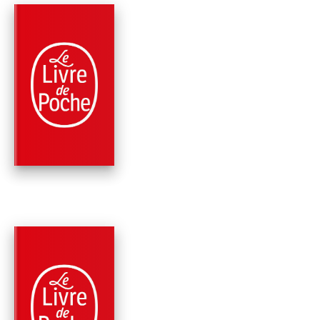
PARUTION : 13/09/2017
216 PAGES
ROMANS
LES PUTES VOILÉE
N'IRONT JAMAIS AU
PARADIS
Chahdortt Djavann
PARUTION : 04/05/2016
288 PAGES
ROMANS