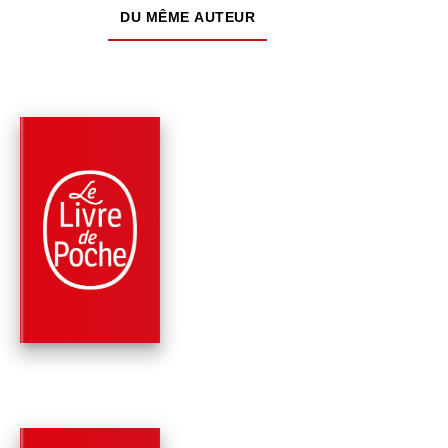
DU MÊME AUTEUR
PARUTION : 12/11/2020
480 PAGES
THRILLER
L'ATTENTAT PATRIO
Robert Ludlum
Kyle Mills