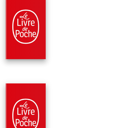
PARUTION : 06/11/2019
480 PAGES
THRILLER
LA STRATÉGIE DE
GENÈVE
Robert Ludlum
Jamie Freveletti
PARUTION : 05/06/2019
456 PAGES
THRILLER
L'ÉQUATION JANSO