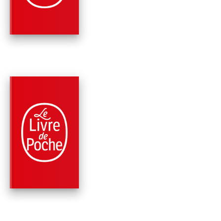
Robert Ludlum
Douglas Corleone
PARUTION : 06/06/2018
552 PAGES
ROMANS
L'EXPÉRIENCE UTOP
Robert Ludlum
Kyle Mills