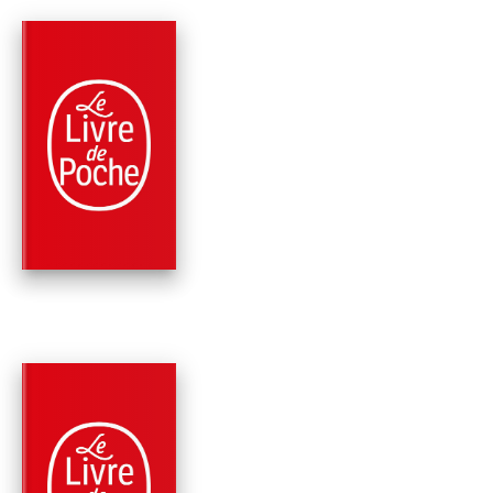
PARUTION : 07/09/2016
480 PAGES
THRILLER
LA VENGEANCE DE
JANUS
Robert Ludlum
Jamie Freveletti
PARUTION : 10/06/2015
576 PAGES
THRILLER
LA TRAQUE DANS L