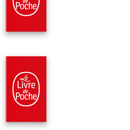
PEAU
Robert Ludlum
Eric van Lustbader
PARUTION : 08/10/2014
504 PAGES
THRILLER
LA MISSION JANSO
Robert Ludlum
Justin Scott
Paul Garrison