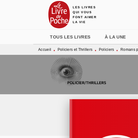
LES LIVRES
MENU
RECHERCHE
CONTENU
QUI VOUS
FONT AIMER
LA VIE
TOUS LES LIVRES
À LA UNE
Accueil
Policiers et Thrillers
Policiers
Romans po
•
•
•