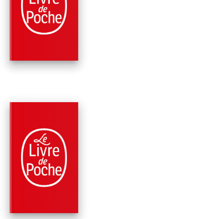
MAIGRET ET
COMPAGNIE (2 TITR
Georges Simenon
PARUTION : 04/07/2012
192 PAGES
POLICIERS
LA MAIN
Georges Simenon