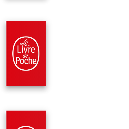
PARUTION : 08/02/2012
336 PAGES
POLICIERS
MAIGRET DANS LES
ENVIRONS DE PARIS 
TITRES)
Georges Simenon