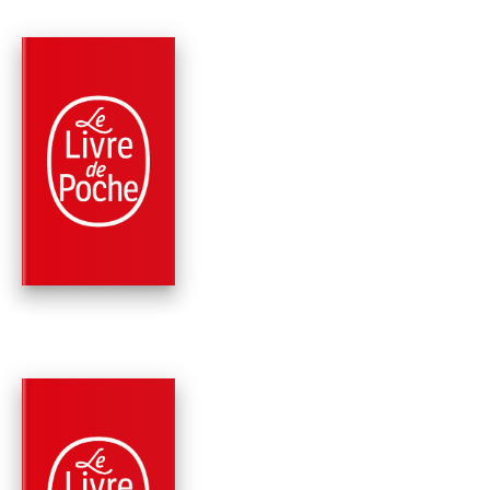
PARUTION : 11/06/2014
312 PAGES
POLICIERS
MAIGRET ET L'AU-
DELÀ (2 TITRES)
Georges Simenon
PARUTION : 12/02/2014
384 PAGES
POLICIERS