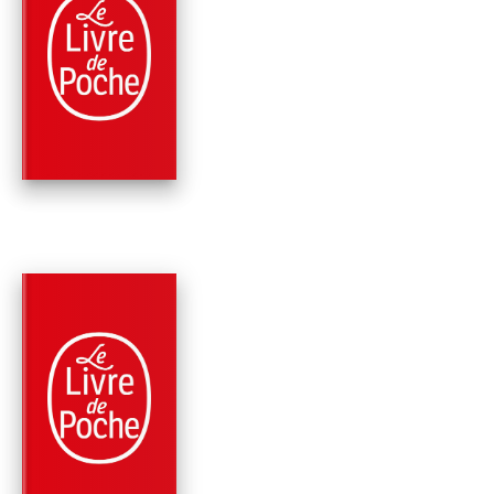
PARUTION : 09/11/2011
192 PAGES
POLICIERS
NOVEMBRE
Georges Simenon
PARUTION : 12/10/2011
160 PAGES
POLICIERS
MAIGRET ET LE CLI
DU SAMEDI
Georges Simenon