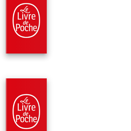
PARUTION : 24/08/2011
256 PAGES
ROMANS
SIX MOIS, SIX JOUR
Karine Tuil
PARUTION : 27/08/2008
320 PAGES
ROMANS
QUAND J'ÉTAIS DRÔ
Karine Tuil