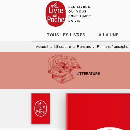
LES LIVRES
MENU
RECHERCHE
CONTENU
QUI VOUS
FONT AIMER
LA VIE
TOUS LES LIVRES
À LA UNE
Accueil
Littérature
Romans
Romans francopho
•
•
•