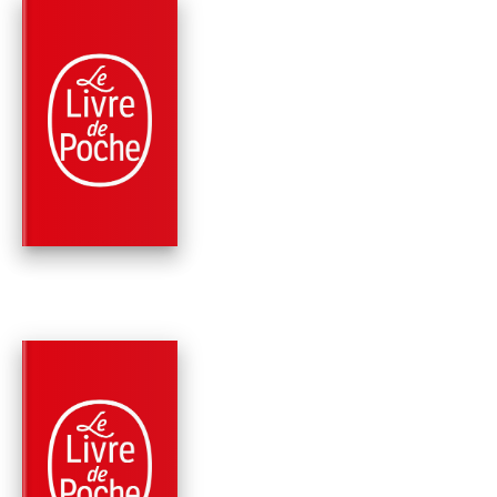
PARUTION : 23/02/2005
256 PAGES
ROMANS
TOUT SUR MON FRÈ
Karine Tuil
PARUTION : 20/08/2014
504 PAGES
ROMANS
L'INVENTION DE NO