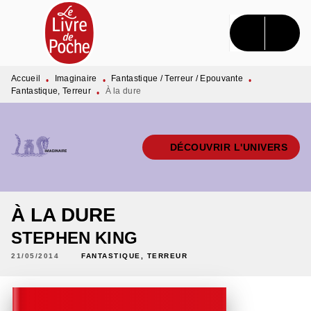
MENU
RECHERCHE
CONTENU
PIED DE PAGE
Accueil
Imaginaire
Fantastique / Terreur / Epouvante
•
•
•
Fantastique, Terreur
À la dure
•
DÉCOUVRIR L'UNIVERS
À LA DURE
STEPHEN KING
21/05/2014
FANTASTIQUE, TERREUR