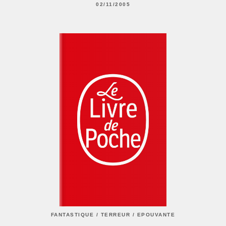
02/11/2005
FANTASTIQUE / TERREUR / EPOUVANTE