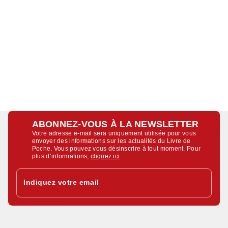
ABONNEZ-VOUS À LA NEWSLETTER
Votre adresse e-mail sera uniquement utilisée pour vous
envoyer des informations sur les actualités du Livre de
Poche. Vous pouvez vous désinscrire à tout moment. Pour
plus d’informations,
cliquez ici
.
Indiquez votre email