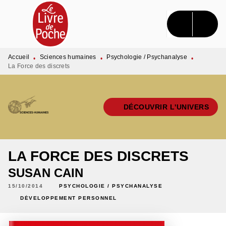
MENU
RECHERCHE
CONTENU
PIED DE PAGE
Accueil
Sciences humaines
Psychologie / Psychanalyse
•
•
•
La Force des discrets
DÉCOUVRIR L'UNIVERS
LA FORCE DES DISCRETS
SUSAN CAIN
15/10/2014
PSYCHOLOGIE / PSYCHANALYSE
DÉVELOPPEMENT PERSONNEL