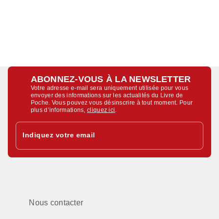
ABONNEZ-VOUS À LA NEWSLETTER
Votre adresse e-mail sera uniquement utilisée pour vous
envoyer des informations sur les actualités du Livre de
Poche. Vous pouvez vous désinscrire à tout moment. Pour
plus d’informations,
cliquez ici
.
Indiquez votre email
Nous contacter