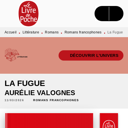
MENU
RECHERCHE
CONTENU
PIED DE PAGE
Accueil
Littérature
Romans
Romans francophones
La Fugue
•
•
•
•
DÉCOUVRIR L'UNIVERS
LA FUGUE
AURÉLIE VALOGNES
11/03/2026
ROMANS FRANCOPHONES