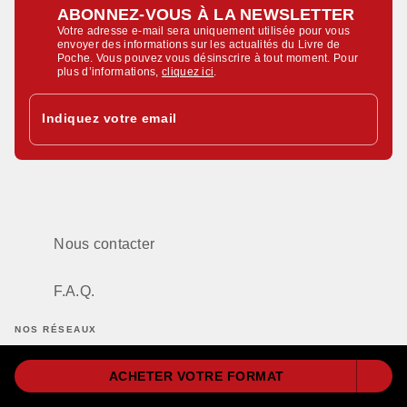
ABONNEZ-VOUS À LA NEWSLETTER
Votre adresse e-mail sera uniquement utilisée pour vous
envoyer des informations sur les actualités du Livre de
Poche. Vous pouvez vous désinscrire à tout moment. Pour
plus d’informations,
cliquez ici
.
Indiquez votre email
Nous contacter
F.A.Q.
NOS RÉSEAUX
ACHETER VOTRE FORMAT