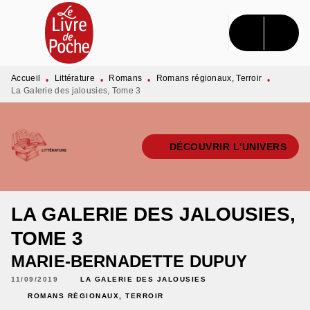
MENU
RECHERCHE
CONTENU
PIED DE PAGE
Accueil
Littérature
Romans
Romans régionaux, Terroir
•
•
•
•
La Galerie des jalousies, Tome 3
DÉCOUVRIR L'UNIVERS
LA GALERIE DES JALOUSIES,
TOME 3
MARIE-BERNADETTE DUPUY
11/09/2019
LA GALERIE DES JALOUSIES
ROMANS RÉGIONAUX, TERROIR