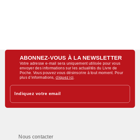
ABONNEZ-VOUS À LA NEWSLETTER
Votre adresse e-mail sera uniquement utilisée pour vous
envoyer des informations sur les actualités du Livre de
Poche. Vous pouvez vous désinscrire à tout moment. Pour
plus d’informations,
cliquez ici
.
Indiquez votre email
Nous contacter