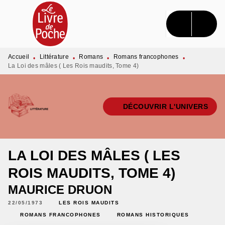
MENU
RECHERCHE
CONTENU
PIED DE PAGE
Accueil
Littérature
Romans
Romans francophones
•
•
•
•
La Loi des mâles ( Les Rois maudits, Tome 4)
DÉCOUVRIR L'UNIVERS
LA LOI DES MÂLES ( LES
ROIS MAUDITS, TOME 4)
MAURICE DRUON
22/05/1973
LES ROIS MAUDITS
ROMANS FRANCOPHONES
ROMANS HISTORIQUES