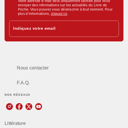
Votre adresse e-mail sera uniquement utilisée pour vous
envoyer des informations sur les actualités du Livre de
Poche. Vous pouvez vous désinscrire à tout moment. Pour
plus d’informations,
cliquez ici
.
Indiquez votre email
Nous contacter
F.A.Q.
NOS RÉSEAUX
Littérature