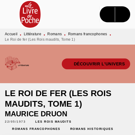
MENU
RECHERCHE
CONTENU
PIED DE PAGE
Accueil
Littérature
Romans
Romans francophones
•
•
•
•
Le Roi de fer (Les Rois maudits, Tome 1)
DÉCOUVRIR L'UNIVERS
LE ROI DE FER (LES ROIS
MAUDITS, TOME 1)
MAURICE DRUON
22/05/1973
LES ROIS MAUDITS
ROMANS FRANCOPHONES
ROMANS HISTORIQUES