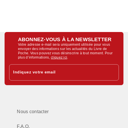
ABONNEZ-VOUS À LA NEWSLETTER
Votre adresse e-mail sera uniquement utilisée pour vous
envoyer des informations sur les actualités du Livre de
Poche. Vous pouvez vous désinscrire à tout moment. Pour
plus d’informations,
cliquez ici
.
Indiquez votre email
Nous contacter
F.A.Q.