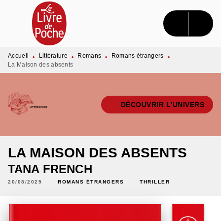
MENU
RECHERCHE
CONTENU
PIED DE PAGE
Accueil
Littérature
Romans
Romans étrangers
•
•
•
•
La Maison des absents
DÉCOUVRIR L'UNIVERS
LA MAISON DES ABSENTS
TANA FRENCH
20/08/2025
ROMANS ÉTRANGERS
THRILLER