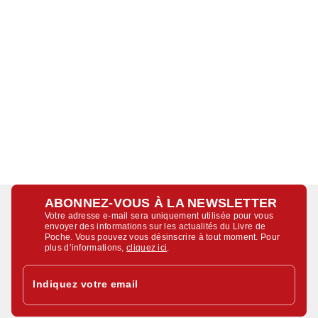
ABONNEZ-VOUS À LA NEWSLETTER
Votre adresse e-mail sera uniquement utilisée pour vous
envoyer des informations sur les actualités du Livre de
Poche. Vous pouvez vous désinscrire à tout moment. Pour
plus d’informations,
cliquez ici
.
Indiquez votre email