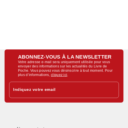
ABONNEZ-VOUS À LA NEWSLETTER
Votre adresse e-mail sera uniquement utilisée pour vous
envoyer des informations sur les actualités du Livre de
Poche. Vous pouvez vous désinscrire à tout moment. Pour
plus d’informations,
cliquez ici
.
Indiquez votre email