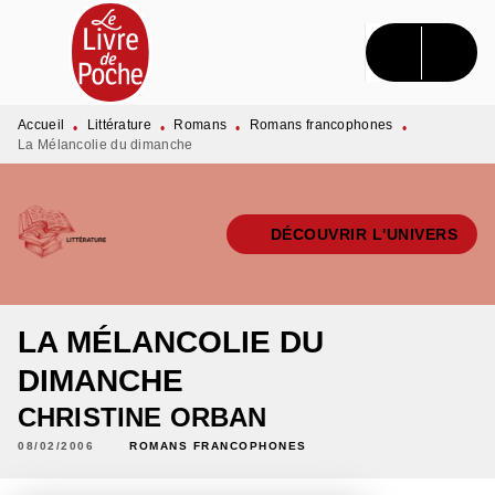
MENU
RECHERCHE
CONTENU
PIED DE PAGE
Accueil
Littérature
Romans
Romans francophones
•
•
•
•
La Mélancolie du dimanche
DÉCOUVRIR L'UNIVERS
LA MÉLANCOLIE DU
DIMANCHE
CHRISTINE ORBAN
08/02/2006
ROMANS FRANCOPHONES