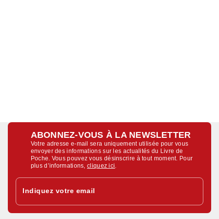
ABONNEZ-VOUS À LA NEWSLETTER
Votre adresse e-mail sera uniquement utilisée pour vous
envoyer des informations sur les actualités du Livre de
Poche. Vous pouvez vous désinscrire à tout moment. Pour
plus d’informations,
cliquez ici
.
Indiquez votre email