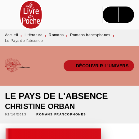
MENU
RECHERCHE
CONTENU
PIED DE PAGE
Accueil
Littérature
Romans
Romans francophones
•
•
•
•
Le Pays de l'absence
DÉCOUVRIR L'UNIVERS
LE PAYS DE L'ABSENCE
CHRISTINE ORBAN
02/10/2013
ROMANS FRANCOPHONES