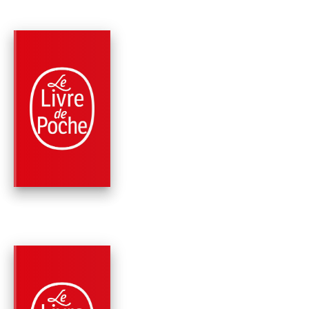
PARUTION : 21/11/2007
128 PAGES
ROMANS
N'OUBLIE PAS LES
CHEVAUX ÉCUMANT
DU PASSÉ
Christiane Singer
PARUTION : 21/02/2007
128 PAGES
HISTOIRE LITTÉRAIRE