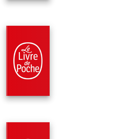
PARUTION : 10/12/2003
160 PAGES
ROMANS
OÙ COURS-TU ? NE
SAIS-TU PAS QUE L
CIEL EST…
Christiane Singer