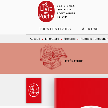
LES LIVRES
MENU
RECHERCHE
CONTENU
QUI VOUS
FONT AIMER
LA VIE
TOUS LES LIVRES
À LA UNE
Accueil
Littérature
Romans
Romans francopho
•
•
•