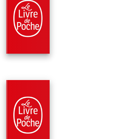
PARUTION : 30/06/1998
217 PAGES
ROMANS
LA GUERRE DES
FILLES
Christiane Singer
PARUTION : 25/03/2009
120 PAGES
ROMANS
SEUL CE QUI BRÛLE
Christiane Singer