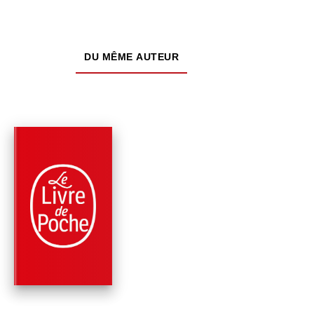
DU MÊME AUTEUR
PARUTION : 25/03/2009
120 PAGES
ROMANS
SEUL CE QUI BRÛLE
Christiane Singer