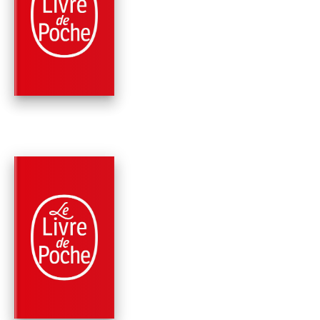
ELOGE DU MARIAGE
DE L'ENGAGEMENT 
AUTRES …
Christiane Singer
PARUTION : 18/02/2004
192 PAGES
ROMANS
LES SEPT NUITS DE
REINE
Christiane Singer