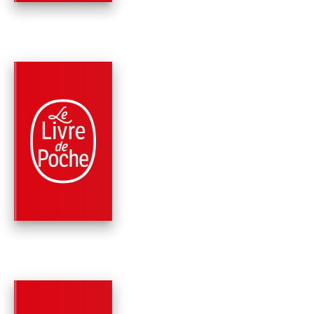
PARUTION : 01/09/2021
240 PAGES
ROMANS
JOURNAL D'UN AM
PERDU
Éric-Emmanuel Schmitt