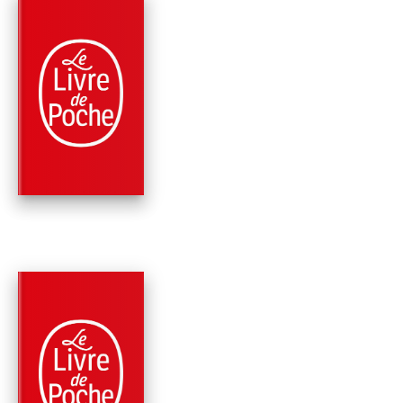
PARUTION : 06/01/2016
168 PAGES
ROMANS
LE POISON D'AMOU
Éric-Emmanuel Schmitt
PARUTION : 07/01/2015
96 PAGES
ROMANS
LES DIX ENFANTS Q
MADAME MING N'A