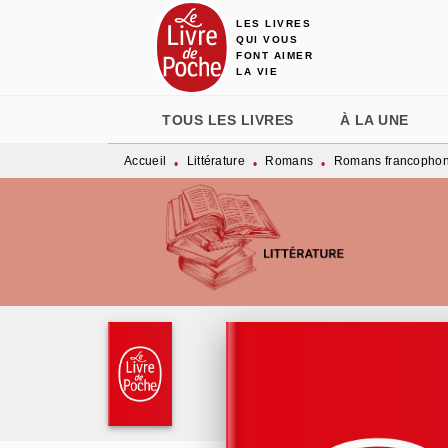
LES LIVRES
MENU
RECHERCHE
CONTENU
QUI VOUS
FONT AIMER
LA VIE
TOUS LES LIVRES
À LA UNE
Accueil
Littérature
Romans
Romans francopho
•
•
•