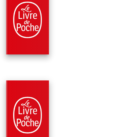
PARUTION : 10/01/2018
384 PAGES
ROMANS
L'HOMME QUI VOYAI
TRAVERS LES VISA
Éric-Emmanuel Schmitt
PARUTION : 02/11/2017
224 PAGES
ANTHOLOGIES
MES MAÎTRES DE
BONHEUR