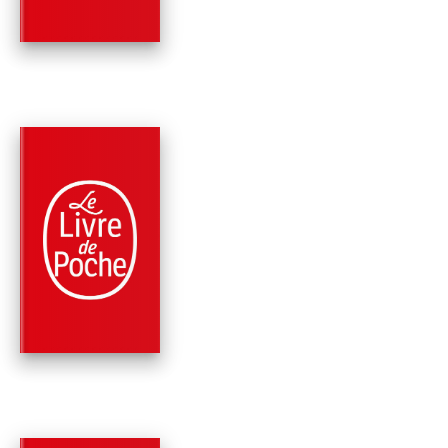
Éric-Emmanuel Schmitt
PARUTION : 06/01/2016
160 PAGES
ROMANS
L'ELIXIR D'AMOUR
Éric-Emmanuel Schmitt