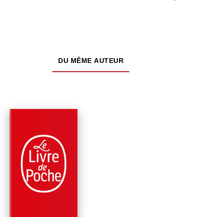
DU MÊME AUTEUR
PARUTION : 09/04/2025
224 PAGES
THÉÂTRE
BUNGALOW 21
Éric-Emmanuel Schmitt