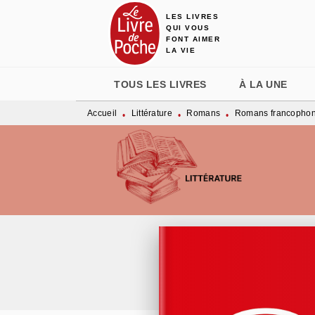
LES LIVRES
MENU
RECHERCHE
CONTENU
QUI VOUS
FONT AIMER
LA VIE
TOUS LES LIVRES
À LA UNE
Accueil
Littérature
Romans
Romans francopho
•
•
•