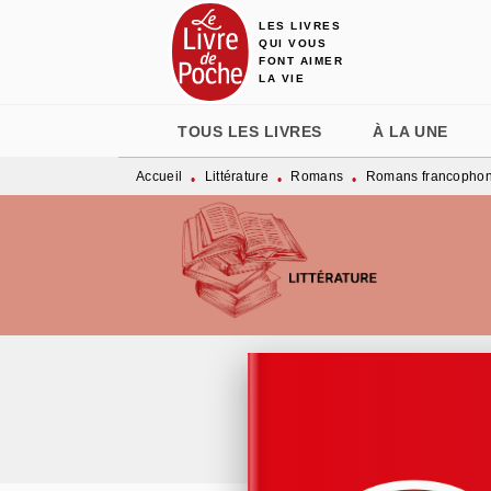
LES LIVRES
MENU
RECHERCHE
CONTENU
QUI VOUS
FONT AIMER
LA VIE
TOUS LES LIVRES
À LA UNE
Accueil
Littérature
Romans
Romans francopho
•
•
•