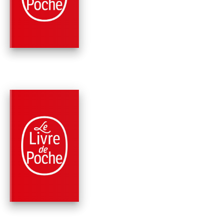
L'HIVER DE SOLVEI
Reine Andrieu
PARUTION : 22/05/2024
448 PAGES
ROMANS
L'ENVOL DES
AMAZONES
Reine Andrieu