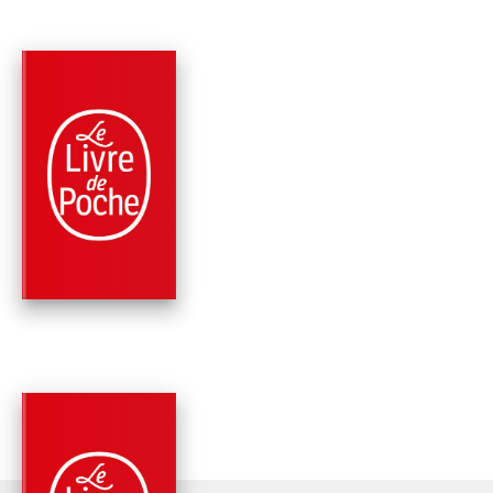
PARUTION : 11/05/2022
448 PAGES
ROMANS
L'ENVOL DES
AMAZONES
Reine Andrieu
PARUTION : 11/05/2022
432 PAGES