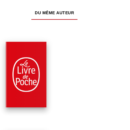
DU MÊME AUTEUR
PARUTION : 22/05/2024
448 PAGES
ROMANS
L'ENVOL DES
AMAZONES
Reine Andrieu