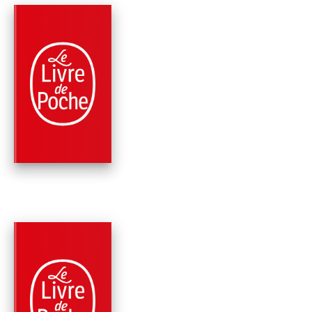
PARUTION : 11/05/2022
448 PAGES
ROMANS
L'ENVOL DES
AMAZONES
Reine Andrieu
PARUTION : 11/05/2022
432 PAGES
ROMANS