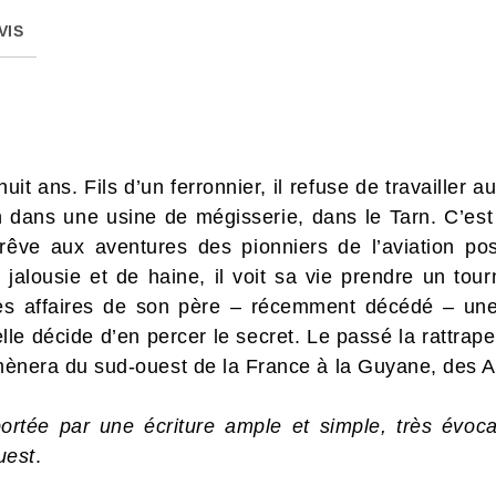
VIS
t ans. Fils d’un ferronnier, il refuse de travailler au
n dans une usine de mégisserie, dans le Tarn. C’es
i rêve aux aventures des pionniers de l’aviation po
jalousie et de haine, il voit sa vie prendre un tourn
es affaires de son père – récemment décédé – une m
, elle décide d’en percer le secret. Le passé la rattr
 mènera du sud-ouest de la France à la Guyane, des A
tée par une écriture ample et simple, très évoca
uest
.