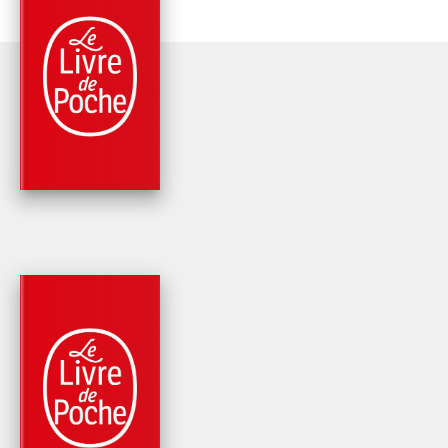
PARUTION : 10/02/2021
448 PAGES
ROMANS
L'HIVER DE SOLVEI
Reine Andrieu
PARUTION : 11/05/2022
448 PAGES
ROMANS
L'ENVOL DES
AMAZONES