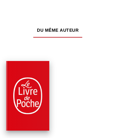
DU MÊME AUTEUR
PARUTION : 11/05/2022
448 PAGES
ROMANS
L'ENVOL DES
AMAZONES
Reine Andrieu