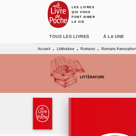
LES LIVRES
MENU
RECHERCHE
CONTENU
QUI VOUS
FONT AIMER
LA VIE
TOUS LES LIVRES
À LA UNE
Accueil
Littérature
Romans
Romans francopho
•
•
•