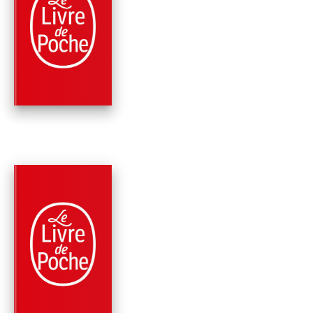
PARUTION : 10/02/2021
448 PAGES
ROMANS
L'HIVER DE SOLVEI
Reine Andrieu
PARUTION : 11/05/2022
448 PAGES
ROMANS
L'ENVOL DES
AMAZONES
Reine Andrieu