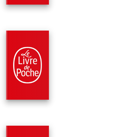
PARUTION : 11/05/2022
432 PAGES
ROMANS
L'HIVER DE SOLVEI
Reine Andrieu