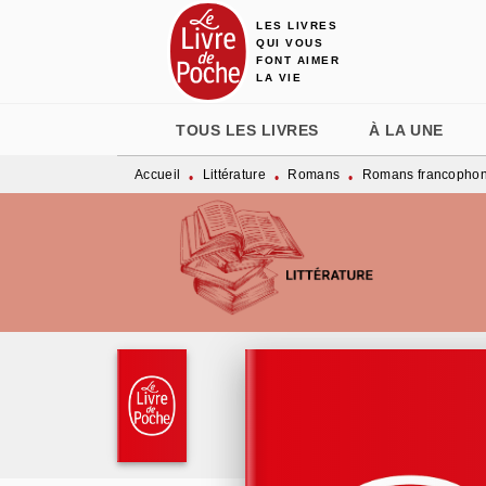
LES LIVRES
MENU
RECHERCHE
CONTENU
QUI VOUS
FONT AIMER
LA VIE
TOUS LES LIVRES
À LA UNE
Accueil
Littérature
Romans
Romans francopho
•
•
•