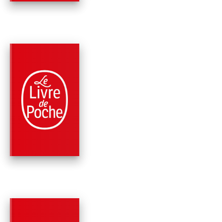
PARUTION : 26/04/2023
320 PAGES
ROMANS
LÉONIE
Marlène Charine