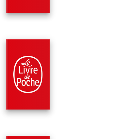
PARUTION : 10/04/2024
360 PAGES
ROMANS
BRÛLENT LES ÂMES
Marlène Charine