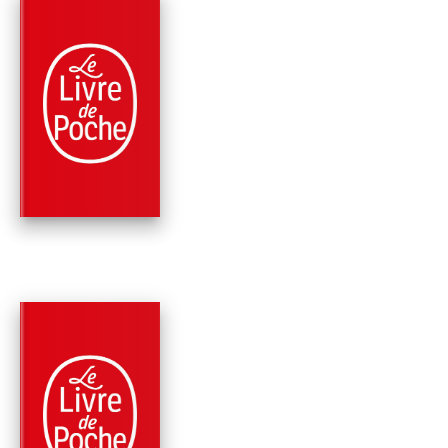
PARUTION : 26/04/2023
320 PAGES
ROMANS
LÉONIE
Marlène Charine
PARUTION : 30/03/2022
416 PAGES
ROMANS
INCONDITIONNELLE