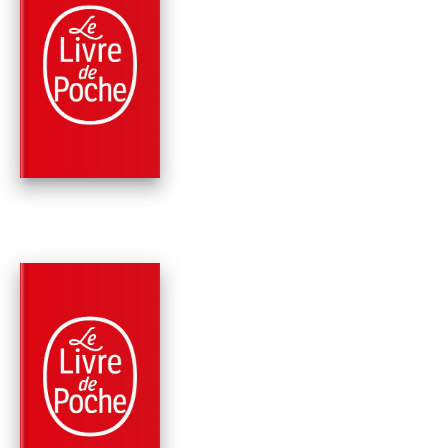
PARUTION : 30/03/2022
416 PAGES
ROMANS
INCONDITIONNELLE
Marlène Charine
PARUTION : 24/03/2021
352 PAGES
ROMANS
TOMBENT LES ANG
Marlène Charine