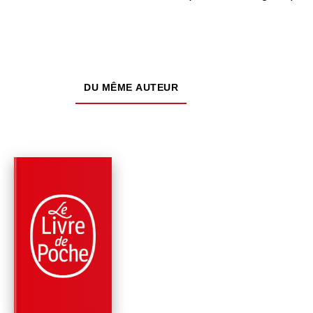
DU MÊME AUTEUR
PARUTION : 10/04/2024
360 PAGES
ROMANS
BRÛLENT LES ÂMES
Marlène Charine