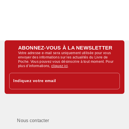
ABONNEZ-VOUS À LA NEWSLETTER
Votre adresse e-mail sera uniquement utilisée pour vous
envoyer des informations sur les actualités du Livre de
Poche. Vous pouvez vous désinscrire à tout moment. Pour
plus d’informations,
cliquez ici
.
Indiquez votre email
Nous contacter