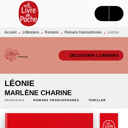
MENU
RECHERCHE
CONTENU
PIED DE PAGE
Accueil
Littérature
Romans
Romans francophones
Léonie
•
•
•
•
DÉCOUVRIR L'UNIVERS
LÉONIE
MARLÈNE CHARINE
26/04/2023
ROMANS FRANCOPHONES
THRILLER