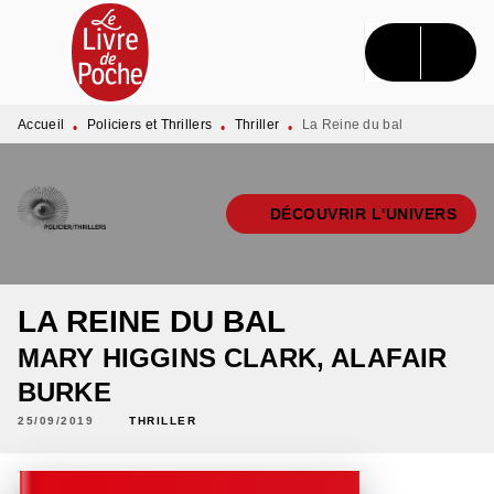
MENU
RECHERCHE
CONTENU
PIED DE PAGE
Accueil
Policiers et Thrillers
Thriller
La Reine du bal
•
•
•
DÉCOUVRIR L'UNIVERS
LA REINE DU BAL
MARY HIGGINS CLARK
,
ALAFAIR
BURKE
25/09/2019
THRILLER