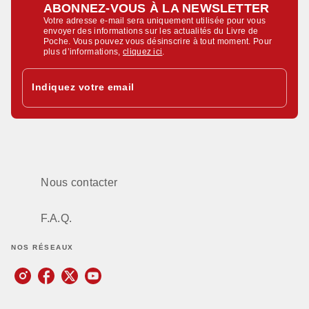
ABONNEZ-VOUS À LA NEWSLETTER
Votre adresse e-mail sera uniquement utilisée pour vous
envoyer des informations sur les actualités du Livre de
Poche. Vous pouvez vous désinscrire à tout moment. Pour
plus d’informations,
cliquez ici
.
Indiquez votre email
Nous contacter
F.A.Q.
NOS RÉSEAUX