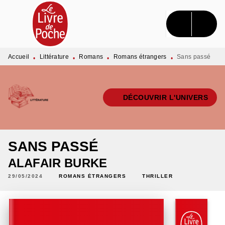
MENU
RECHERCHE
CONTENU
PIED DE PAGE
Accueil
Littérature
Romans
Romans étrangers
Sans passé
•
•
•
•
DÉCOUVRIR L'UNIVERS
SANS PASSÉ
ALAFAIR BURKE
29/05/2024
ROMANS ÉTRANGERS
THRILLER