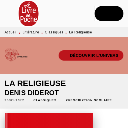
MENU
RECHERCHE
CONTENU
PIED DE PAGE
Accueil
Littérature
Classiques
La Religieuse
•
•
•
DÉCOUVRIR L'UNIVERS
LA RELIGIEUSE
DENIS DIDEROT
25/01/1972
CLASSIQUES
PRESCRIPTION SCOLAIRE