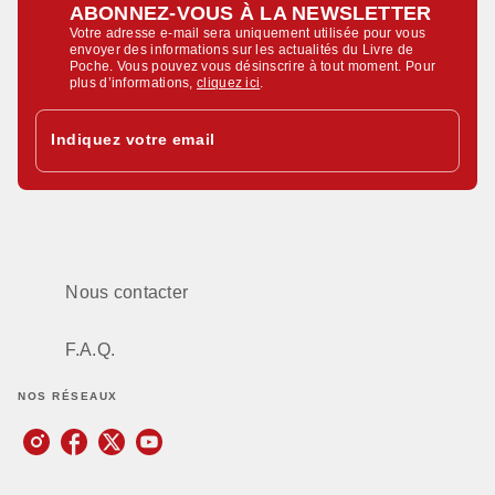
ABONNEZ-VOUS À LA NEWSLETTER
Votre adresse e-mail sera uniquement utilisée pour vous
envoyer des informations sur les actualités du Livre de
Poche. Vous pouvez vous désinscrire à tout moment. Pour
plus d’informations,
cliquez ici
.
Indiquez votre email
Nous contacter
F.A.Q.
NOS RÉSEAUX