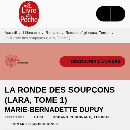
MENU
RECHERCHE
CONTENU
PIED DE PAGE
Accueil
Littérature
Romans
Romans régionaux, Terroir
•
•
•
•
La Ronde des soupçons (Lara, Tome 1)
DÉCOUVRIR L'UNIVERS
LA RONDE DES SOUPÇONS
(LARA, TOME 1)
MARIE-BERNADETTE DUPUY
26/01/2022
LARA
ROMANS RÉGIONAUX, TERROIR
ROMANS FRANCOPHONES