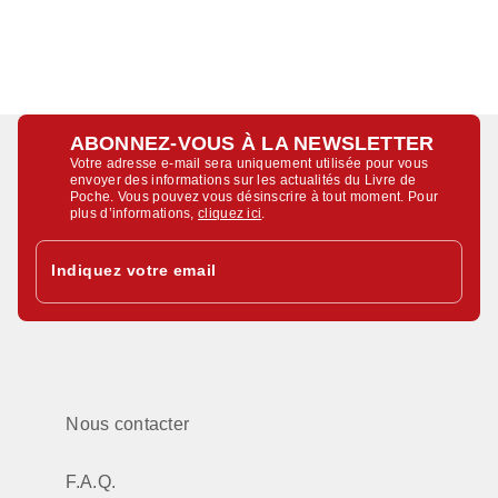
ABONNEZ-VOUS À LA NEWSLETTER
Votre adresse e-mail sera uniquement utilisée pour vous
envoyer des informations sur les actualités du Livre de
Poche. Vous pouvez vous désinscrire à tout moment. Pour
plus d’informations,
cliquez ici
.
Indiquez votre email
Nous contacter
F.A.Q.