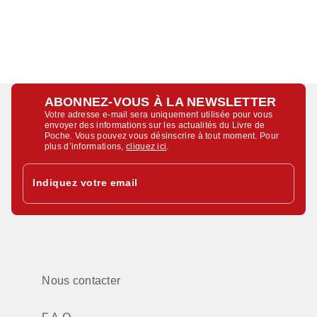
ABONNEZ-VOUS À LA NEWSLETTER
Votre adresse e-mail sera uniquement utilisée pour vous
envoyer des informations sur les actualités du Livre de
Poche. Vous pouvez vous désinscrire à tout moment. Pour
plus d’informations,
cliquez ici
.
Indiquez votre email
Nous contacter