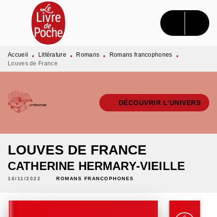
MENU
RECHERCHE
CONTENU
PIED DE PAGE
Accueil
Littérature
Romans
Romans francophones
•
•
•
•
Louves de France
DÉCOUVRIR L'UNIVERS
LOUVES DE FRANCE
CATHERINE HERMARY-VIEILLE
16/11/2022
ROMANS FRANCOPHONES