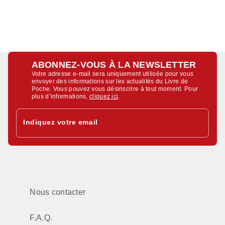
ABONNEZ-VOUS À LA NEWSLETTER
Votre adresse e-mail sera uniquement utilisée pour vous
envoyer des informations sur les actualités du Livre de
Poche. Vous pouvez vous désinscrire à tout moment. Pour
plus d’informations,
cliquez ici
.
Indiquez votre email
Nous contacter
F.A.Q.