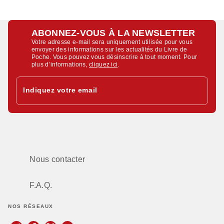
ABONNEZ-VOUS À LA NEWSLETTER
Votre adresse e-mail sera uniquement utilisée pour vous
envoyer des informations sur les actualités du Livre de
Poche. Vous pouvez vous désinscrire à tout moment. Pour
plus d’informations,
cliquez ici
.
Indiquez votre email
Nous contacter
F.A.Q.
NOS RÉSEAUX