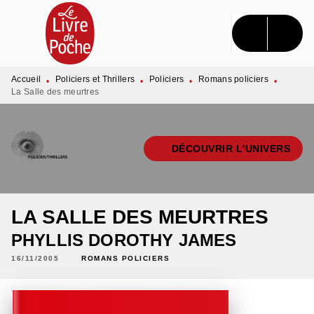
MENU
RECHERCHE
CONTENU
PIED DE PAGE
Accueil
Policiers et Thrillers
Policiers
Romans policiers
•
•
•
•
La Salle des meurtres
DÉCOUVRIR L'UNIVERS
LA SALLE DES MEURTRES
PHYLLIS DOROTHY JAMES
16/11/2005
ROMANS POLICIERS