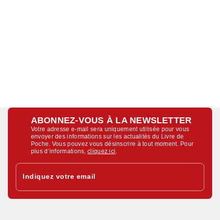
ABONNEZ-VOUS À LA NEWSLETTER
Votre adresse e-mail sera uniquement utilisée pour vous
envoyer des informations sur les actualités du Livre de
Poche. Vous pouvez vous désinscrire à tout moment. Pour
plus d’informations,
cliquez ici
.
Indiquez votre email