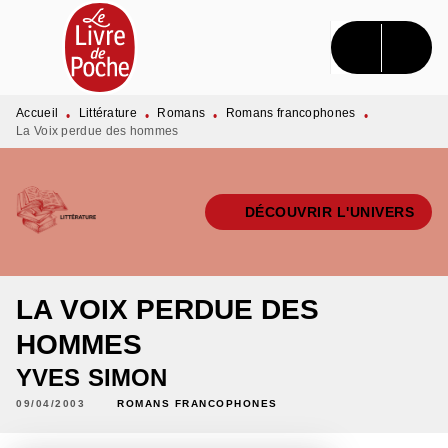
MENU
RECHERCHE
CONTENU
PIED DE PAGE
Accueil
Littérature
Romans
Romans francophones
•
•
•
•
La Voix perdue des hommes
DÉCOUVRIR L'UNIVERS
LA VOIX PERDUE DES
HOMMES
YVES SIMON
09/04/2003
ROMANS FRANCOPHONES