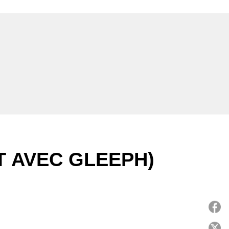
T AVEC GLEEPH)
P