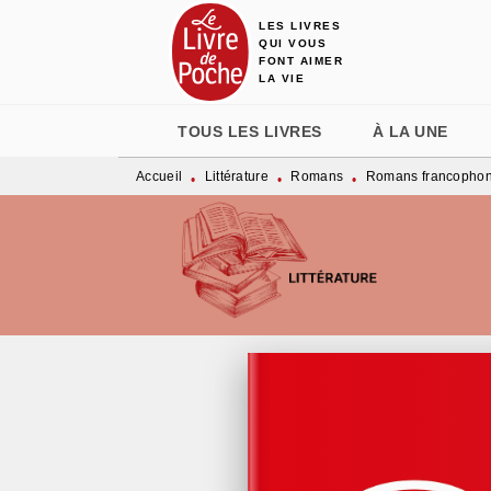
LES LIVRES
MENU
RECHERCHE
CONTENU
QUI VOUS
FONT AIMER
LA VIE
TOUS LES LIVRES
À LA UNE
Accueil
Littérature
Romans
Romans francopho
•
•
•