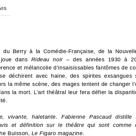
VIS
 du Berry à la Comédie-Française, de la Nouvell
e joue dans
Rideau noir
– des années 1930 à 202
érence et mélancolie d’insaisissables fantômes de co
se déchirent avec haine, des spirites exsangues 
urs la même scène, des mages tentent de changer l’
ans la mort. L’art théâtral leur fera défier la disparit
ité.
e, vivante, haletante. Fabienne Pascaud distille
 avis et définition sur le théâtre qui sont comm
phe Buisson,
Le Figaro magazine
.