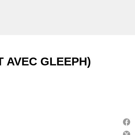
T AVEC GLEEPH)
P