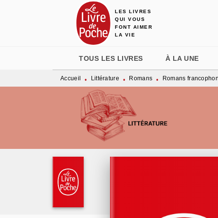
LES LIVRES
MENU
RECHERCHE
CONTENU
QUI VOUS
FONT AIMER
LA VIE
TOUS LES LIVRES
À LA UNE
Accueil
Littérature
Romans
Romans francopho
•
•
•