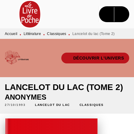
MENU
RECHERCHE
CONTENU
PIED DE PAGE
Accueil
Littérature
Classiques
Lancelot du lac (Tome 2)
•
•
•
DÉCOUVRIR L'UNIVERS
LANCELOT DU LAC (TOME 2)
ANONYMES
27/10/1993
LANCELOT DU LAC
CLASSIQUES