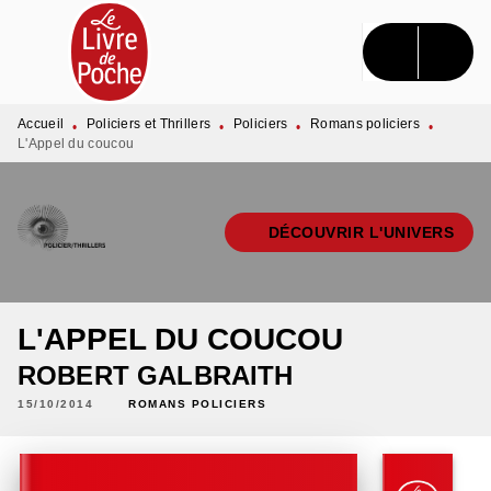
MENU
RECHERCHE
CONTENU
PIED DE PAGE
Accueil
Policiers et Thrillers
Policiers
Romans policiers
•
•
•
•
L'Appel du coucou
DÉCOUVRIR L'UNIVERS
L'APPEL DU COUCOU
ROBERT GALBRAITH
15/10/2014
ROMANS POLICIERS