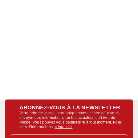
ABONNEZ-VOUS À LA NEWSLETTER
Votre adresse e-mail sera uniquement utilisée pour vous
envoyer des informations sur les actualités du Livre de
Poche. Vous pouvez vous désinscrire à tout moment. Pour
plus d’informations,
cliquez ici
.