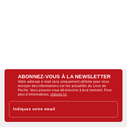
ABONNEZ-VOUS À LA NEWSLETTER
Votre adresse e-mail sera uniquement utilisée pour vous
envoyer des informations sur les actualités du Livre de
Poche. Vous pouvez vous désinscrire à tout moment. Pour
plus d’informations,
cliquez ici
.
Indiquez votre email