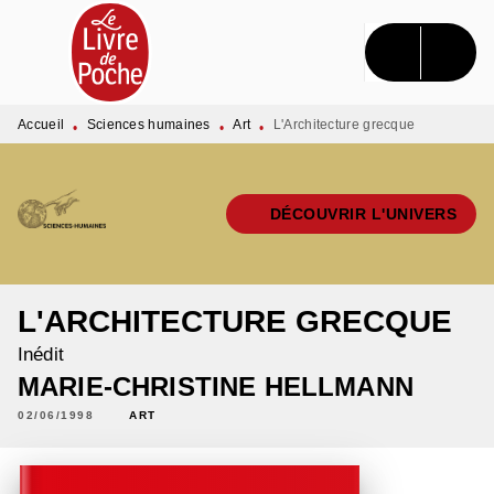
MENU
RECHERCHE
CONTENU
PIED DE PAGE
Accueil
Sciences humaines
Art
L'Architecture grecque
•
•
•
DÉCOUVRIR L'UNIVERS
L'ARCHITECTURE GRECQUE
Inédit
MARIE-CHRISTINE HELLMANN
02/06/1998
ART