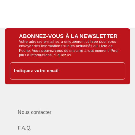
ABONNEZ-VOUS À LA NEWSLETTER
Votre adresse e-mail sera uniquement utilisée pour vous
envoyer des informations sur les actualités du Livre de
Poche. Vous pouvez vous désinscrire à tout moment. Pour
plus d’informations,
cliquez ici
.
Indiquez votre email
Nous contacter
F.A.Q.