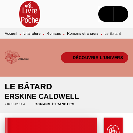
MENU
RECHERCHE
CONTENU
PIED DE PAGE
Accueil
Littérature
Romans
Romans étrangers
Le Bâtard
•
•
•
•
DÉCOUVRIR L'UNIVERS
LE BÂTARD
ERSKINE CALDWELL
28/05/2014
ROMANS ÉTRANGERS