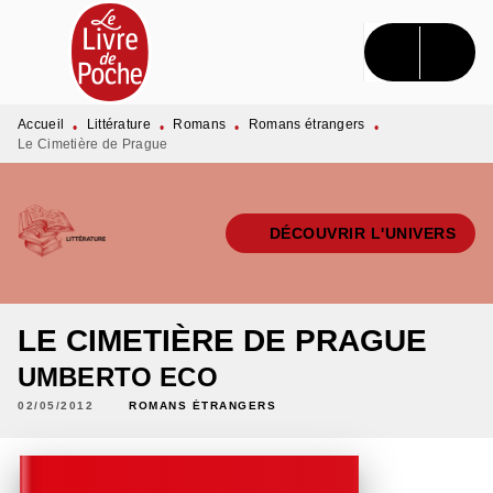
MENU
RECHERCHE
CONTENU
PIED DE PAGE
Accueil
Littérature
Romans
Romans étrangers
•
•
•
•
Le Cimetière de Prague
DÉCOUVRIR L'UNIVERS
LE CIMETIÈRE DE PRAGUE
UMBERTO ECO
02/05/2012
ROMANS ÉTRANGERS